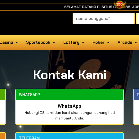
SELAMAT DATANG DI SITUS OTAKU88, AGEN SL
Casino
Sportsbook
Lottery
Poker
Arcade
Kontak Kami
WHATSAPP
WhatsApp
Hubungi CS kami dan kami akan dengan senang hati
membantu Anda.
TELEGRAM