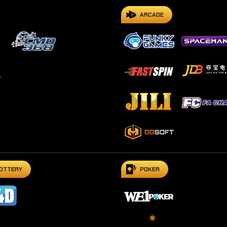
ARCADE
OTTERY
POKER