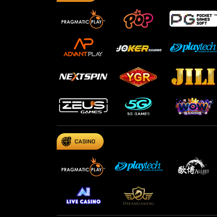
CASINO
❅